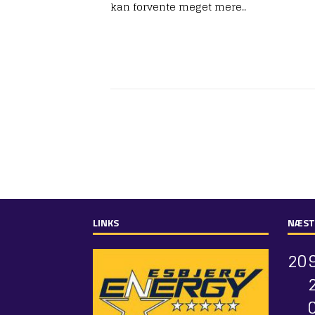
kan forvente meget mere..
LINKS
NÆST
2
0