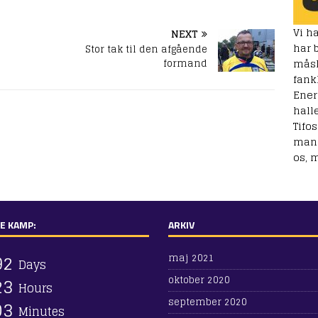
Vi h
NEXT
har 
Stor tak til den afgående
måske
formand
fank
Ener
hall
Tifo
mang
os, 
E KAMP:
ARKIV
9
2
maj 2021
Days
2
3
oktober 2020
Hours
september 2020
0
3
Minutes