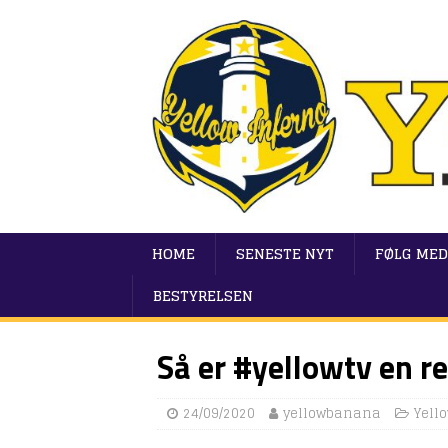
HOME
SENESTE NYT
FØLG MED
BESTYRELSEN
Så er #yellowtv en re
24/09/2020
yellowbanana
Yell