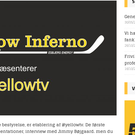
S
Gene
30/05/
Vi ha
fank
26/10/
Friv
prof
16/10/
V
 bestyrelse, er etablering af #yellowtv. De første
sentationer, interview med Jimmy Bøjgaard. men du