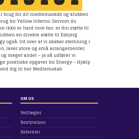
ar brug for dit medlemsskab og klubben
brug for Yellow Inferno. Selvom du
 ikke er hard core fan, er din støtte til
lubben en direkte støtte til Esbjerg
gy også. Ud over at vi skaber stemning i
en, laver store og små arrangementer,
s og meget andet – ja så udfører vi
e praktiske opgaver for Energy – Hjælp
meld dig til her
Medlemskab
OM OS
Vedtægter
Bestyrelsen
Referater