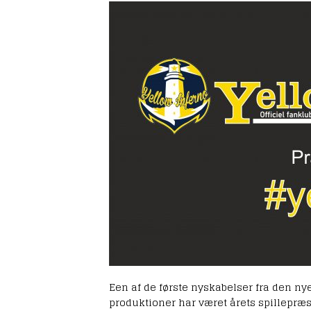
Een af de første nyskabelser fra den nye
produktioner har været årets spillepræ