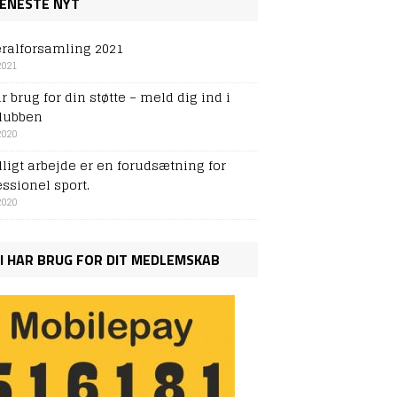
ENESTE NYT
ralforsamling 2021
2021
r brug for din støtte – meld dig ind i
lubben
2020
illigt arbejde er en forudsætning for
essionel sport.
2020
I HAR BRUG FOR DIT MEDLEMSKAB